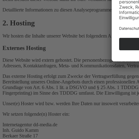
Detaillierte Informationen zu diesen Analyseprogrammen finden Sie i
2. Hosting
Wir hosten die Inhalte unserer Website bei folgendem Anbieter:
Externes Hosting
Diese Website wird extern gehostet. Die personenbezogenen Daten, die
Adressen, Kontaktanfragen, Meta- und Kommunikationsdaten, Vertrags
Das externe Hosting erfolgt zum Zwecke der Vertragserfüllung gegenü
Bereitstellung unseres Online-Angebots durch einen professionellen A
Grundlage von Art. 6 Abs. 1 lit. a DSGVO und § 25 Abs. 1 TDDDG, s
Fingerprinting) im Sinne des TDDDG umfasst. Die Einwilligung ist je
Unser(e) Hoster wird bzw. werden Ihre Daten nur insoweit verarbeiten
Wir setzen folgende(n) Hoster ein:
Internetagentur dd-media.de
Inh. Guido Kamm
Berkaer Straße 17