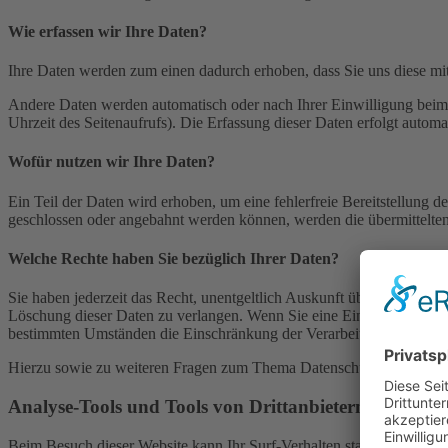
Wie erfassen wir Ihre Daten?
Ihre Daten werden zum einen dadurch erhoben, dass Sie uns diese mitt
Andere Daten werden automatisch oder nach Ihrer Einwilligung beim B
Uhrzeit des Seitenaufrufs). Die Erfassung dieser Daten erfolgt automat
Wofür nutzen wir Ihre Daten?
Ein Teil der Daten wird erhoben, um eine fehlerfreie Bereitstellung
geschlossen oder angebahnt werden können, werden die übermittelten 
Welche Rechte haben Sie bezüglich Ihrer Daten?
Sie haben jederzeit das Recht, unentgeltlich Auskunft über Herkunf
Löschung dieser Daten zu verlangen. Wenn Sie eine Einwilligung zur 
bestimmten Umständen die Einschränkung der Verarbeitung Ihrer per
Hierzu sowie zu weiteren Fragen zum Thema Datenschutz können Sie 
Analyse-Tools und Tools von Dritt­anbietern
Beim Besuch dieser Website kann Ihr Surf-Verhalten statistisch aus