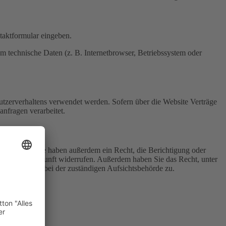
ntaktformular eingeben.
m technische Daten (z. B. Internetbrowser, Betriebssystem oder
Nutzerverhaltens verwendet werden. Sofern über die Website Verträge
nfragen verarbeitet.
u erhalten. Sie haben außerdem ein Recht, die Berichtigung oder
eit für die Zukunft widerrufen. Außerdem haben Sie das Recht, unter
hwerderecht bei der zuständigen Aufsichtsbehörde zu.
rammen.