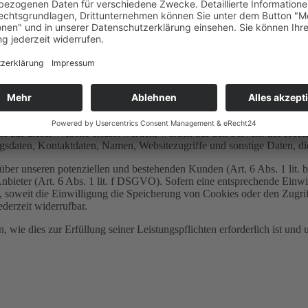
n der folgenden Datenschutzerklärung.
 auf dieser Website erfasst werden, werden auf den Servern des Hosters
daten, Kontaktdaten, Namen, Websitezugriffe und sonstige Daten, die
ber unseren potenziellen und bestehenden Kunden (Art. 6 Abs. 1 lit. b
nbieter (Art. 6 Abs. 1 lit. f DSGVO). Sofern eine entsprechende Einwil
oweit die Einwilligung die Speicherung von Cookies oder den Zugriff
derzeit widerrufbar.
, wie dies zur Erfüllung seiner Leistungspflichten erforderlich ist un