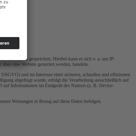
 / der Hoster gespeichert. Hierbei kann es sich v. a. um IP-
 über eine Website generiert werden, handeln.
 DSGVO) und im Interesse einer sicheren, schnellen und effizienten
ligung abgefragt wurde, erfolgt die Verarbeitung ausschließlich auf
 auf Informationen im Endgerät des Nutzers (z. B. Device-
d unsere Weisungen in Bezug auf diese Daten befolgen.