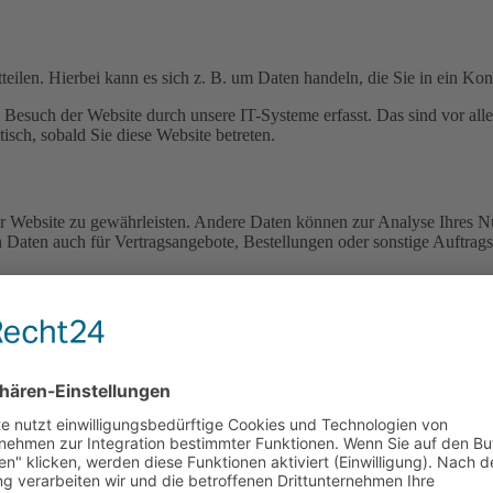
eilen. Hierbei kann es sich z. B. um Daten handeln, die Sie in ein Ko
esuch der Website durch unsere IT-Systeme erfasst. Das sind vor alle
isch, sobald Sie diese Website betreten.
 der Website zu gewährleisten. Andere Daten können zur Analyse Ihres 
Daten auch für Vertragsangebote, Bestellungen oder sonstige Auftragsa
t, Empfänger und Zweck Ihrer gespeicherten personenbezogenen Daten z
Datenverarbeitung erteilt haben, können Sie diese Einwilligung jederz
sonenbezogenen Daten zu verlangen. Des Weiteren steht Ihnen ein Besc
sich jederzeit an uns wenden.
gewertet werden. Das geschieht vor allem mit sogenannten Analyseprog